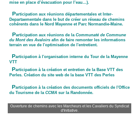
mise en place d’évacuation pour l’eau…).
P
articipation aux réunions départementales et Inter-
Departaementale dans le but de créer un réseau de chemins
cohérents dans le Nord Mayenne et Parc Normandie-Maine.
P
articipation aux réunions de la
Communaté de Commune
du Mont des Avaloirs
afin de faire remonter les informations
terrain en vue de l'optimisation de l'entretient.
P
articipation à l'organisation interne du Tour de la Mayenne
VTT
http://tourmayennevtt.free.fr
P
articipation à la création et entretien de la Base VTT des
Perles. Création du site web de la base VTT des Perles
http://basevttdesperles.free.fr
P
articipation à la création des documents officiels de l'Office
du Tourisme de la
CCMA
sur la Randonnée.
Ouverture de chemins avec les Marcheurs et les Cavaliers du Syndicat
d'Initiative.